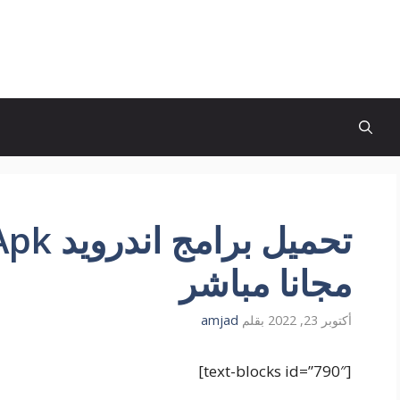
مجانا مباشر
أكتوبر 23, 2022
بقلم
amjad
[text-blocks id=”790″]