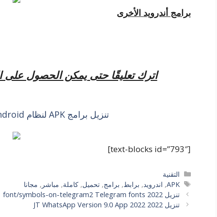
برامج أندرويد الأخرى
اترك تعليقًا حتى يمكن الحصول على 
تنزيل برامج APK لنظام Android مجانًا برابط مباشر
[text-blocks id=”793″]
التصنيفات
التقنية
الوسوم
APK
,
اندرويد
,
برابط
,
برامج
,
تحميل
,
كاملة
,
مباشر
,
مجانا
تنزيل font/symbols-on-telegram2 Telegram fonts 2022
تنزيل JT WhatsApp Version 9.0 App 2022 2022