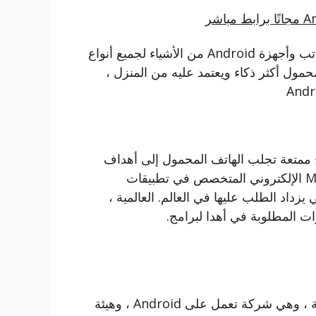
تنزيل برامج Android Apk مجانا للأجهزة اللوحية ، مكاتب وأجهزة Android من الأشياء لجميع أنواع
حمول أكثر ذكاء ويعتمد عليه من المنزل ،
تنزيلات برنامج Android هي برامج ممتعة تجلب الهاتف المحمول إلى أهداف
المجاورة والمطلوبة ، من خلال موقع Mared Software الإلكتروني المتخصص في تطبيقات
تي يزداد الطلب عليها في العالم. العالمية ،
ت المطلوبة في أهدا لبرامج.
توجد هنا برامج متوفرة للبيع في معرض الهواتف الجوالة ، وهي شركة تعمل على Android ، وهيئة