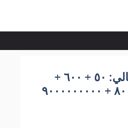
الصيغة القياسية للعدد التالي: ٥٠ + ٦٠٠ +
٣٠٠٠ + ٤٠٠٠٠٠ + ٨٠٠٠٠٠٠ + ٩٠٠٠٠٠٠٠٠٠