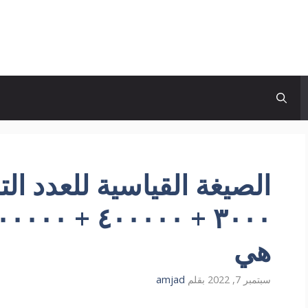
هي
سبتمبر 7, 2022
بقلم
amjad