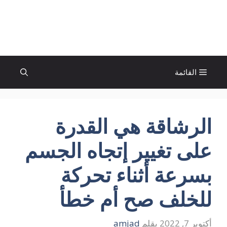
نتقل
لى
الإتجاة نيوز
لمحتوى
القائمة
الرشاقة هي القدرة
على تغيير إتجاه الجسم
بسرعة أثناء تحركة
للخلف صح أم خطأ
أكتوبر 7, 2022
بقلم
amjad