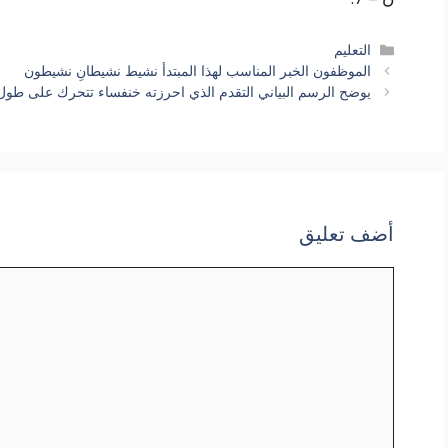
التصنيفات
التعليم
الموظفون الخبر المناسب لهذا المبتدأ نشيط نشيطانِ نشيطون
يوضح الرسم البياني التقدم الذي احرزته خنفساء تتحرك على طو
أضف تعليق
تعليق