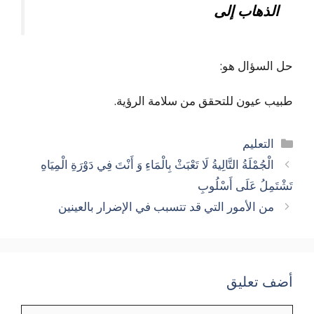
الذهاب إلى
حل السؤال هو:
طبيب عيون للتحقق من سلامة الرؤية.
التصنيفات
التعليم
الْجُمْلَةُ التَّالِيةُ لَا تَعْبَثْ بِالْمَاءِ وَ أَنْتَ فِي دَوْرَةِ الْمِيَاهِ
تَشْتَمِلُ عَلَى أَسْلُوبِ
من الأمور التي قد تتسبب في الإضرار بالعينين
أضف تعليق
تعليق