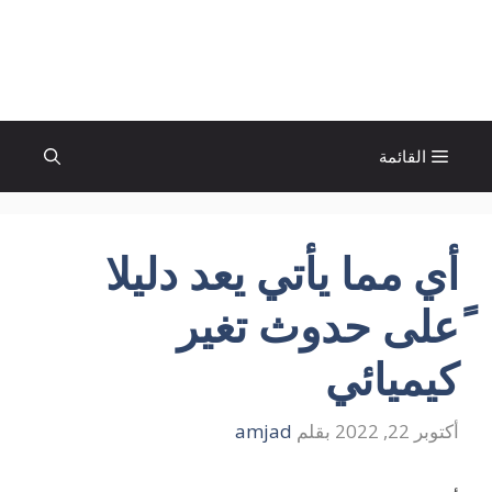
نتقل
لى
الإتجاة نيوز
لمحتوى
القائمة
أي مما يأتي يعد دليلا
ًعلى حدوث تغير
كيميائي
أكتوبر 22, 2022
بقلم
amjad