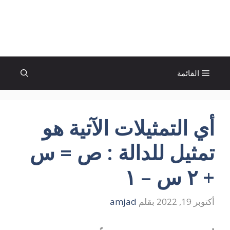
نتقل
لى
الإتجاة نيوز
لمحتوى
القائمة
أي التمثيلات الآتية هو
تمثيل للدالة : ص = س
+ ۲ س – ۱
أكتوبر 19, 2022
بقلم
amjad