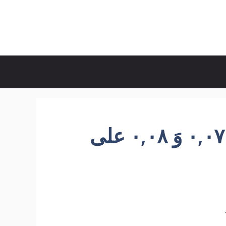
أي الأعداد التالية يقع بين ٠,٠٧ وَ ٠,٠٨ على