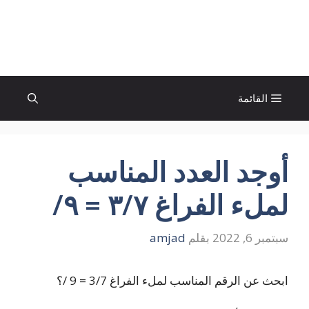
نتقل
لى
الإتجاة نيوز
لمحتوى
القائمة
أوجد العدد المناسب
لملء الفراغ ٣/٧ = ٩/
سبتمبر 6, 2022
بقلم
amjad
ابحث عن الرقم المناسب لملء الفراغ 3/7 = 9 /؟