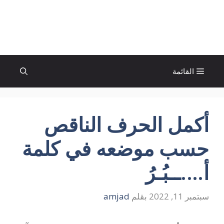
نتقل
لى
الإتجاة نيوز
لمحتوى
القائمة
أكمل الحرف الناقص
حسب موضعه في كلمة
أ….ــبُـرُ
سبتمبر 11, 2022
بقلم
amjad