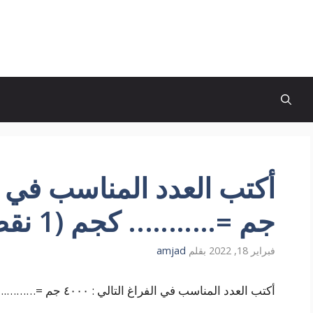
جم =……….. كجم (1 نقطة).
فبراير 18, 2022
بقلم
amjad
أكتب العدد المناسب في الفراغ التالي : ٤٠٠٠ جم =……….. كجم (1 نقطة).