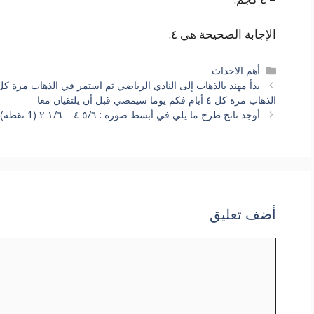
الإجابة الصحيحة هي ٤.
التصنيفات
أهم الاحداث
الذهاب مرة كل ٤ أيام فكم يوما سيمضي قبل أن يلتقيان معا
أوجد ناتج طرح ما يلي في أبسط صورة : ٥/٦ ٤ – ١/٦ ٢ (1 نقطة)
أضف تعليق
تعليق