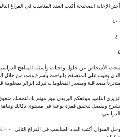
أختر الإجابة الصحيحة أكتب العدد المناسب في الفراغ التالي : ٤٠٠٠ جم =……….. كجم (1 نق
٤٠٠
٤٠
٤
يبحث الأشخاص عن حلول واجبات وأسئلة المناهج الدراسية ف
الذي يجيب على المتصفح والباحث بأسرع وقت من خلال الك
متحرياً مصداقية ومصدر المعلومات ليرفد الزائر بمعلومة قي
عزيزي التلميذ موقعكم اليزيدي نيوز مهتم بك لنجعلك متفو
نشرح ونفصل لنحقق قفزة نوعية في مستوى ذكائك ونباهة 
الدراسي.
= ٤ كجم.