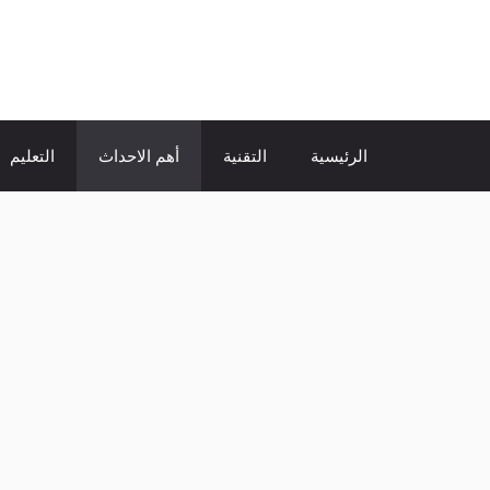
نتقل
لى
الإتجاة نيوز
لمحتوى
الرئيسية
التقنية
أهم الاحداث
التعليم