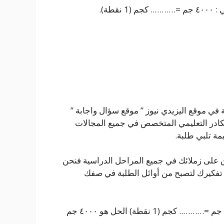
طة).
ي موقع اليزيدي نيوز ” موقع سؤال واجابة ”
ادر التعليمي المتخصص في جميع المجالات
مة تلبي طلبة.
ق على زملائك في جميع المراحل الدراسية فنحن
تفكيرك لتصبح من أوائل الطلبة في صفك
وحل السؤال أكتب العدد المناسب في الفراغ التالي : ٤٠٠٠ جم =……….. كجم (1 نقطة) الحل هو ٤٠٠٠ جم