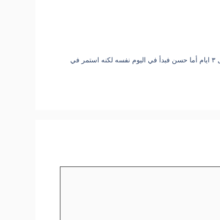
بدأ مهند بالذهاب إلى النادي الرياضي ثم استمر في الذهاب مرة كل ٣ ايام أما حسن فبدأ في اليوم نفسه لكنه استمر في