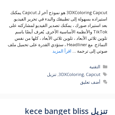
3DXColoring Capcut هو نموذج آخر لـ Capcut يمكنك
استيراده بسهولة إلى تطبيقك والبدء في تحرير الفيديو.
بعد استيراد صورك ، يمكنك تصدير الفيديو لمشاركته على
TikTok والأنظمة الأساسية الأخرى. يُعرف أيضًا باسم
تلوين ثلاثي الأبعاد ، تلوين ثلاثي الأبعاد ، كلها من نفس
النماذج. مع Headliner ، ستؤدي القدرة على تحميل ملف
صوتي إلى ترجمة …
اقرأ المزيد
التصنيفات
التقنية
الوسوم
Capcut
,
3DXColoring
,
تنزيل
أضف تعليق
تنزيل kece banget bliss